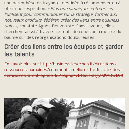
une parenthèse distrayante, destinée à récompenser ou à
offrir une respiration.
« Plus que jamais, les entreprises
l’utilisent pour communiquer sur la stratégie, former aux
nouveaux produits, fédérer, créer des liens entre business
units »,
constate Agnès Benveniste. Sans l’avouer, elles
cherchent aussi à travers cet outil de cohésion à mettre du
baume sur des réorganisations douloureuses.
Créer des liens entre les équipes et garder
les talents
En savoir plus sur http://business.lesechos.fr/directions-
ressources-humaines/comment-ameliorer-l-efficacite-des-
seminaires-d-entreprise-6513.php?vDRxLc8ItgZMWDwf.99