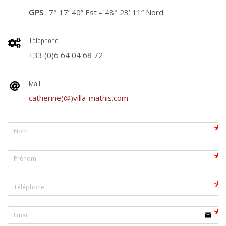
GPS
: 7° 17’ 40” Est – 48° 23’ 11” Nord
Téléphone
+33 (0)6 64 04 68 72
Mail
catherine(@)villa-mathis.com
email